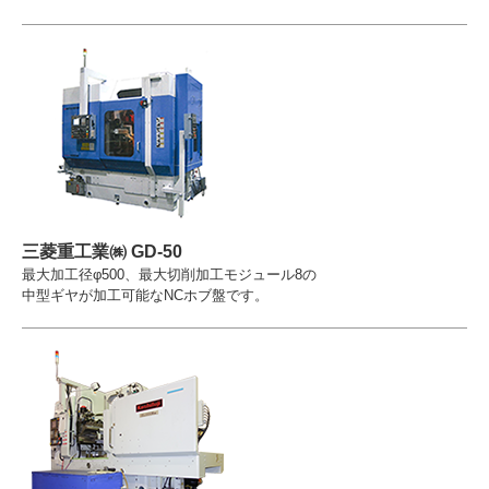
三菱重工業㈱ GD-50
最大加工径φ500、最大切削加工モジュール8の
中型ギヤが加工可能なNCホブ盤です。