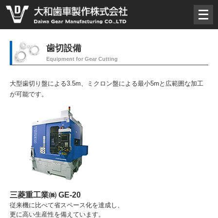
メ
ニ
ュ
ー
歯切設備
を
Equipment for Gear Cutting
開
く
大型歯切り盤による3.5m、ミクロン盤による最小5mと広範囲な加工
が可能です。
三菱重工業㈱ GE-20
従来機に比べて省スペース化を達成し、
更に高い生産性を備えています。