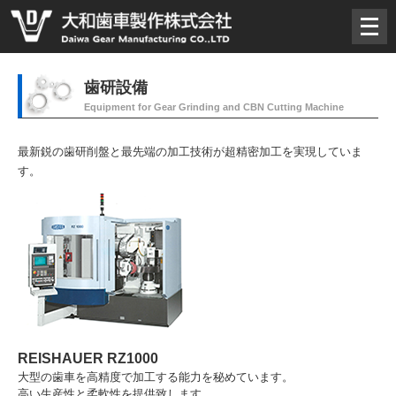
メ
ニ
ュ
ー
歯研設備
を
Equipment for Gear Grinding and CBN Cutting Machine
開
く
最新鋭の歯研削盤と最先端の加工技術が超精密加工を実現していま
す。
REISHAUER RZ1000
大型の歯車を高精度で加工する能力を秘めています。
高い生産性と柔軟性を提供致します。