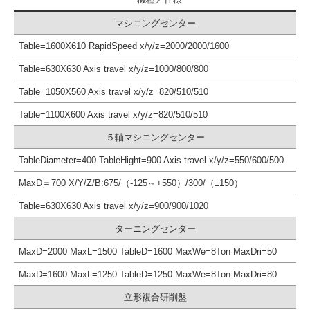
マシニングセンター
Table=1600X610 RapidSpeed x/y/z=2000/2000/1600
Table=630X630 Axis travel x/y/z=1000/800/800
Table=1050X560 Axis travel x/y/z=820/510/510
Table=1100X600 Axis travel x/y/z=820/510/510
５軸マシニングセンター
TableDiameter=400 TableHight=900 Axis travel x/y/z=550/600/500
MaxD＝700 X/Y/Z/B:675/（-125～+550）/300/（±150）
Table=630X630 Axis travel x/y/z=900/900/1020
ターニングセンター
MaxD=2000 MaxL=1500 TableD=1600 MaxWe=8Ton MaxDri=50
MaxD=1600 MaxL=1250 TableD=1250 MaxWe=8Ton MaxDri=80
立形複合研削盤