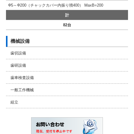
Φ5～Φ200（チャックカバー内振り㱵400） MaxB=200
計
82台
機械設備
歯切設備
歯研設備
歯車検査設備
一般工作機械
組立