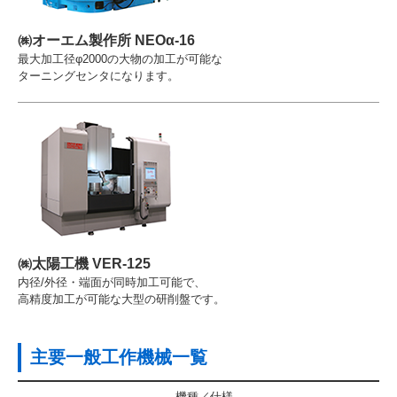
㈱オーエム製作所 NEOα-16
最大加工径φ2000の大物の加工が可能な
ターニングセンタになります。
㈱太陽工機 VER-125
内径/外径・端面が同時加工可能で、
高精度加工が可能な大型の研削盤です。
主要一般工作機械一覧
機種
仕様