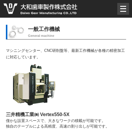
メ
ニ
ュ
ー
一般工作機械
を
General machine
開
く
マシニングセンター、CNC研削盤等、最新工作機械が各種の精密加工
に対応しています。
三井精機工業㈱ Vertex550-5X
僅かな設置スペースで、大きなワークの積載が可能です。
独自のテーブルによる高精度、高速の割り出しが可能です。