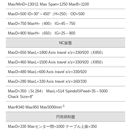
Max/MinD=130/11 Max Span=1250 MaxB=1100
MaxD=500 ID=30°～450°（H=250） OD=500
MaxD=750 MaxH=（400） IG=45～750
MaxD=900 MaxH=（650） IG=25～900
NC旋盤
MaxD=650 MaxL=1900 Axis travel x/z=330/920（X850）
MaxD=460 MaxL=1500 Axis travel x/z=330/920（X850）
MaxD=480 MaxL=600 Axis travel x/z=330/920
MaxD=280 MaxL=330 Axis travel x/z=160/330
MaxD=350（St.264） MaxL=514 SpindolSPeed=35～5000
Chack Size=8"
-1
MaxΦ340 Max950 Max5000min
円筒研削盤
MaxD=330 Maxセンター間=1000 テーブル上振=350