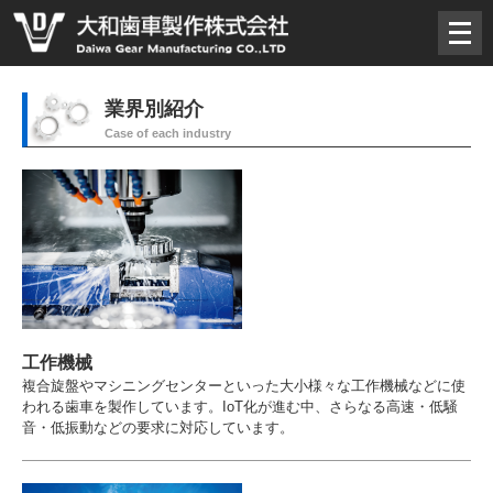
メ
ニ
ュ
ー
業界別紹介
を
Case of each industry
開
く
工作機械
複合旋盤やマシニングセンターといった大小様々な工作機械などに使
われる歯車を製作しています。IoT化が進む中、さらなる高速・低騒
音・低振動などの要求に対応しています。